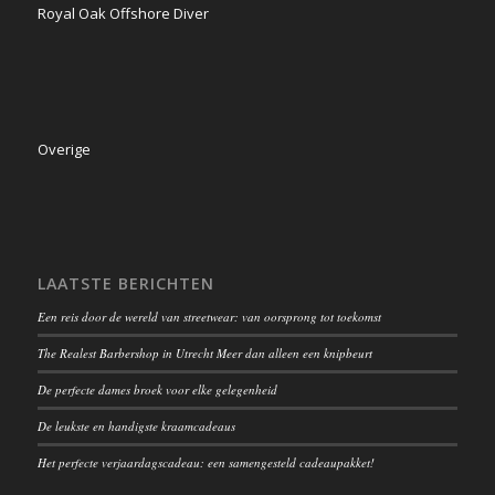
Royal Oak Offshore Diver
Overige
LAATSTE BERICHTEN
Een reis door de wereld van streetwear: van oorsprong tot toekomst
The Realest Barbershop in Utrecht Meer dan alleen een knipbeurt
De perfecte dames broek voor elke gelegenheid
De leukste en handigste kraamcadeaus
Het perfecte verjaardagscadeau: een samengesteld cadeaupakket!