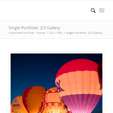
Single Portfolio: 2/3 Gallery
U bevindt zich hier:
Home
/
CSS
/
PSD
/
Single Portfolio: 2/3 Gallery