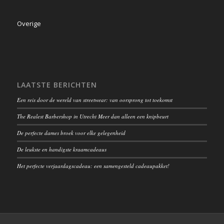
Overige
LAATSTE BERICHTEN
Een reis door de wereld van streetwear: van oorsprong tot toekomst
The Realest Barbershop in Utrecht Meer dan alleen een knipbeurt
De perfecte dames broek voor elke gelegenheid
De leukste en handigste kraamcadeaus
Het perfecte verjaardagscadeau: een samengesteld cadeaupakket!