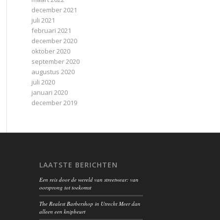
december 2021
juli 2021
februari 2021
december 2020
oktober 2020
september 2020
augustus 2020
juli 2020
januari 2020
december 2019
LAATSTE BERICHTEN
Een reis door de wereld van streetwear: van
oorsprong tot toekomst
The Realest Barbershop in Utrecht Meer dan
alleen een knipbeurt