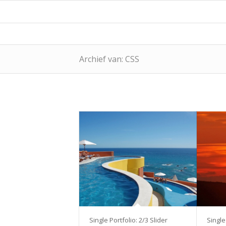
Archief van: CSS
Single Portfolio: 2/3 Slider
Single