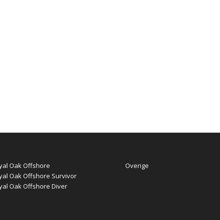
yal Oak Offshore
Overige
yal Oak Offshore Survivor
yal Oak Offshore Diver