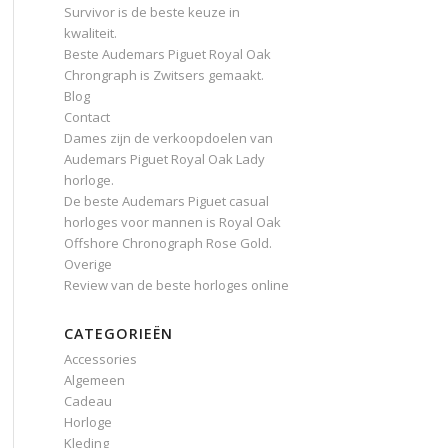
Survivor is de beste keuze in
kwaliteit.
Beste Audemars Piguet Royal Oak
Chrongraph is Zwitsers gemaakt.
Blog
Contact
Dames zijn de verkoopdoelen van
Audemars Piguet Royal Oak Lady
horloge.
De beste Audemars Piguet casual
horloges voor mannen is Royal Oak
Offshore Chronograph Rose Gold.
Overige
Review van de beste horloges online
CATEGORIEËN
Accessories
Algemeen
Cadeau
Horloge
Kleding