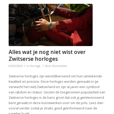
Alles wat je nog niet wist over
Zwitserse horloges
/
/
02/02/2023
in
Horloge
door
Renelobbe
Zwitserse horloges zijn wereldberoemd om hun uitstekende
kwaliteit en precisie. Deze horloges worden gemaakt in (je
verwacht het niet) Zwitserland en zijn al jaren een symbool
van rijkdom en status. Gezien de toegenomen populariteit van
Zwitserse horloges is de kans groot dat ook jij geïnteresseerd
bent geraakt in deze kunstwerken voor om de pols. Lees dan
vooral verder zodat je straks goed geïnformeerd naar de
juwelier kunt!