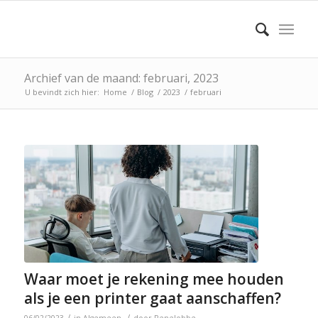
Archief van de maand: februari, 2023
U bevindt zich hier:
Home
/
Blog
/
2023
/
februari
Waar moet je rekening mee houden
als je een printer gaat aanschaffen?
/
/
06/02/2023
in
Algemeen
door
Renelobbe