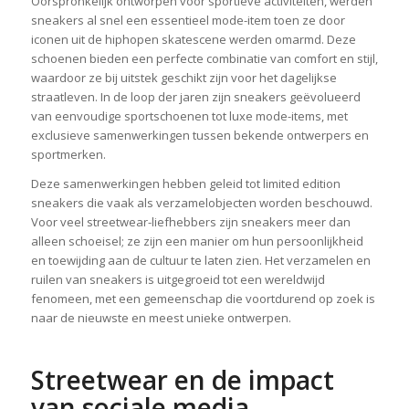
Oorspronkelijk ontworpen voor sportieve activiteiten, werden
sneakers al snel een essentieel mode-item toen ze door
iconen uit de hiphopen skatescene werden omarmd. Deze
schoenen bieden een perfecte combinatie van comfort en stijl,
waardoor ze bij uitstek geschikt zijn voor het dagelijkse
straatleven. In de loop der jaren zijn sneakers geëvolueerd
van eenvoudige sportschoenen tot luxe mode-items, met
exclusieve samenwerkingen tussen bekende ontwerpers en
sportmerken.
Deze samenwerkingen hebben geleid tot limited edition
sneakers die vaak als verzamelobjecten worden beschouwd.
Voor veel streetwear-liefhebbers zijn sneakers meer dan
alleen schoeisel; ze zijn een manier om hun persoonlijkheid
en toewijding aan de cultuur te laten zien. Het verzamelen en
ruilen van sneakers is uitgegroeid tot een wereldwijd
fenomeen, met een gemeenschap die voortdurend op zoek is
naar de nieuwste en meest unieke ontwerpen.
Streetwear en de impact
van sociale media