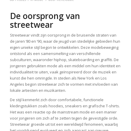
De oorsprong van
streetwear
Streetwear vindt zijn oorsprong in de bruisende straten van
de jaren ’80 en ’90, waar de jeugd van stedelijke gebieden hun
eigen unieke stijl begon te ontwikkelen. Deze modebeweging
ontstond als een samensmelting van verschillende
subculturen, waaronder hiphop, skateboarding en graffiti. De
jongeren gebruikten mode als een middel om hun identiteit en
individualiteit te uiten, vaak geïnspireerd door de muziek en
kunst die hen omringde. In steden als New York en Los
Angeles begon streetwear zich te vormen met invloeden van
lokale artiesten en muzikanten.
De stijl kenmerkt zich door comfortabele, functionele
kledingstukken zoals hoodies, sneakers en grafische T-shirts.
Het was een reactie op de mainstream mode en een manier
voor jongeren om zich af te zetten tegen de gevestigde orde.
Streetwear groeide uit tot een wereldwijd fenomeen, waarbij
het voortdurend evolueert en zich aanpast aan nieuwe