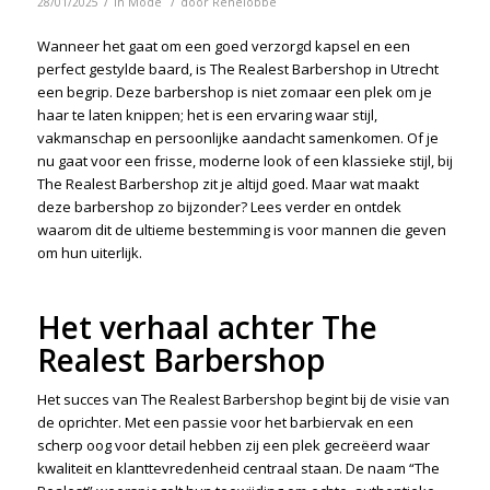
/
/
28/01/2025
in
Mode
door
Renelobbe
Wanneer het gaat om een goed verzorgd kapsel en een
perfect gestylde baard, is The Realest Barbershop in Utrecht
een begrip. Deze barbershop is niet zomaar een plek om je
haar te laten knippen; het is een ervaring waar stijl,
vakmanschap en persoonlijke aandacht samenkomen. Of je
nu gaat voor een frisse, moderne look of een klassieke stijl, bij
The Realest Barbershop zit je altijd goed. Maar wat maakt
deze barbershop zo bijzonder? Lees verder en ontdek
waarom dit de ultieme bestemming is voor mannen die geven
om hun uiterlijk.
Het verhaal achter The
Realest Barbershop
Het succes van The Realest Barbershop begint bij de visie van
de oprichter. Met een passie voor het barbiervak en een
scherp oog voor detail hebben zij een plek gecreëerd waar
kwaliteit en klanttevredenheid centraal staan. De naam “The