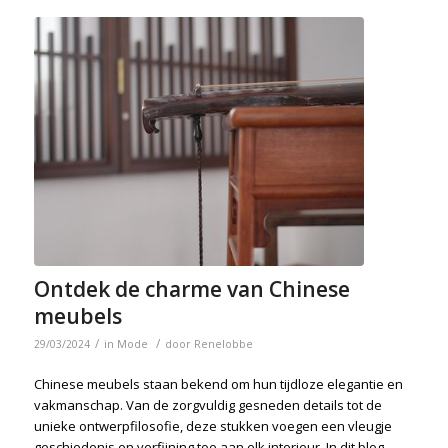
Ontdek de charme van Chinese
meubels
/
/
29/03/2024
in
Mode
door
Renelobbe
Chinese meubels staan bekend om hun tijdloze elegantie en
vakmanschap. Van de zorgvuldig gesneden details tot de
unieke ontwerpfilosofie, deze stukken voegen een vleugje
geschiedenis en verfijning toe aan elk interieur. In dit blog