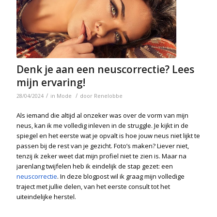
Denk je aan een neuscorrectie? Lees
mijn ervaring!
/
/
28/04/2024
in
Mode
door
Renelobbe
Als iemand die altijd al onzeker was over de vorm van mijn
neus, kan ik me volledig inleven in de struggle. Je kijkt in de
spiegel en het eerste wat je opvalt is hoe jouw neus niet lijkt te
passen bij de rest van je gezicht. Foto’s maken? Liever niet,
tenzij ik zeker weet dat mijn profiel niet te zien is. Maar na
jarenlang twijfelen heb ik eindelijk de stap gezet: een
neuscorrectie
. In deze blogpost wil ik graag mijn volledige
traject met jullie delen, van het eerste consult tot het
uiteindelijke herstel.