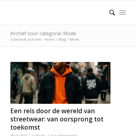
Archief voor categorie: Mode
U bevindt zich hier:
Home
/
Blog
/
Mode
Een reis door de wereld van
streetwear: van oorsprong tot
toekomst
/
/
08/11/2025
in
Mode
door
Renelobbe