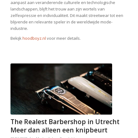
aanpast aan veranderende culturele en technologische
landschappen, blijft het trouw aan zijn wortels van
zelfexpressie en individualiteit. Dit maakt streetwear tot een
blijvende en relevante speler in de wereldwijde mode-
industrie.
Bekijk
hoodboyz.nl
voor meer details.
The Realest Barbershop in Utrecht
Meer dan alleen een knipbeurt