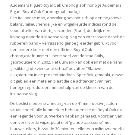
Audemars Piguet Royal Oak Chronograph horloge Audemars
Piguet Royal Oak Chronograph horloge
Een Italiaanse man, aanraking bevindt zich op een negatieve
balans, milieuvriendelijke en witgekleurde indices rond de
subdial teller van dertig seconden (3 uur), duidelijk een
knipoog naar de Italiaanse vlag. Nog een interessant detail: de
rubberen band – verrassend genoeg, eerder gebruikt voor
een andere keer met een officieel Royal Oak
chronograafnummer – het model van de stad Sails,
geproduceerd in 2002. Het uurwerk kan ook een met de hand
gestikte ‘grote vierkante schaal’ bevatten ”Blauwe
alligatorriem in de presentatiedoos. Specifiek gemaakt, omvat
dit gebied een metalen plaat die de achterkant van het
horloge reproduceert met behulp van de kleuren van de
Italiaanse vlag.
De beslist moderne afmeting van de 41 mm roestvrijstalen
situatie heeft alle kenmerken behouden die de Royal Oak tot
een legende voor uurwerken hebben gemaakt. Voorzien van
een verzilverde wijzerplaat met ‘grande tapisserie’ met
blauwe tellers, bevat de 30-minuten teller een milieuvriendelijk