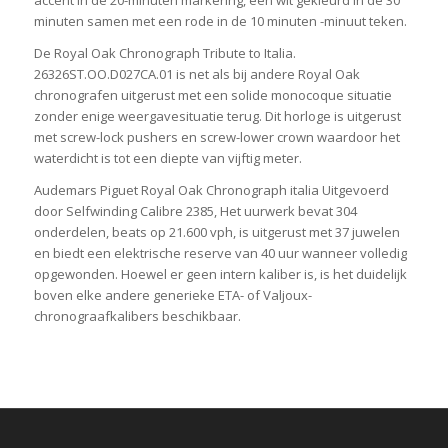
accent in de 20-minuten markering, een wit gekleurd in de 30
minuten samen met een rode in de 10 minuten -minuut teken.
De Royal Oak Chronograph Tribute to Italia.
26326ST.OO.D027CA.01 is net als bij andere Royal Oak
chronografen uitgerust met een solide monocoque situatie
zonder enige weergavesituatie terug. Dit horloge is uitgerust
met screw-lock pushers en screw-lower crown waardoor het
waterdicht is tot een diepte van vijftig meter.
Audemars Piguet Royal Oak Chronograph italia Uitgevoerd
door Selfwinding Calibre 2385, Het uurwerk bevat 304
onderdelen, beats op 21.600 vph, is uitgerust met 37 juwelen
en biedt een elektrische reserve van 40 uur wanneer volledig
opgewonden. Hoewel er geen intern kaliber is, is het duidelijk
boven elke andere generieke ETA- of Valjoux-
chronograafkalibers beschikbaar.