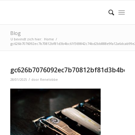
Blog
U bevindt zich hier:
Home
/
gc626b7076092ec7b70812bf81d3b4bc61f369842c74bd2bb888e9fa12a6dcab99e2
gc626b7076092ec7b70812bf81d3b4bc61
/
28/01/2025
door
Renelobbe