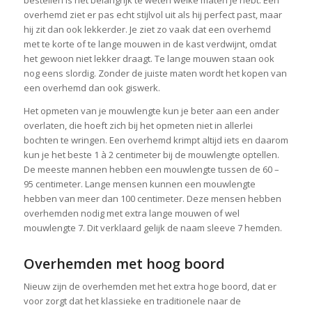
bestellen is het belangrijk te weten welke maten je hebt. Een
overhemd ziet er pas echt stijlvol uit als hij perfect past, maar
hij zit dan ook lekkerder. Je ziet zo vaak dat een overhemd
met te korte of te lange mouwen in de kast verdwijnt, omdat
het gewoon niet lekker draagt. Te lange mouwen staan ook
nog eens slordig. Zonder de juiste maten wordt het kopen van
een overhemd dan ook giswerk.
Het opmeten van je mouwlengte kun je beter aan een ander
overlaten, die hoeft zich bij het opmeten niet in allerlei
bochten te wringen. Een overhemd krimpt altijd iets en daarom
kun je het beste 1 à 2 centimeter bij de mouwlengte optellen.
De meeste mannen hebben een mouwlengte tussen de 60 –
95 centimeter. Lange mensen kunnen een mouwlengte
hebben van meer dan 100 centimeter. Deze mensen hebben
overhemden nodig met extra lange mouwen of wel
mouwlengte 7. Dit verklaard gelijk de naam sleeve 7 hemden.
Overhemden met hoog boord
Nieuw zijn de overhemden met het extra hoge boord, dat er
voor zorgt dat het klassieke en traditionele naar de