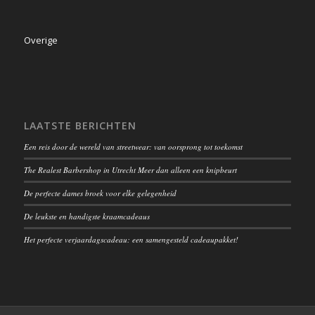
Overige
LAATSTE BERICHTEN
Een reis door de wereld van streetwear: van oorsprong tot toekomst
The Realest Barbershop in Utrecht Meer dan alleen een knipbeurt
De perfecte dames broek voor elke gelegenheid
De leukste en handigste kraamcadeaus
Het perfecte verjaardagscadeau: een samengesteld cadeaupakket!