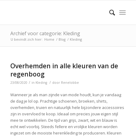
Archief voor categorie: Kleding
U bevindt zich hier:
Home
/
Blog
/
Kleding
Overhemden in alle kleuren van de
regenboog
/
/
23/08/2020
in
Kleding
door
Renelobbe
Wanneer je als man zijnde van mode houdt, kun je vandaag
de dag je lol op. Prachtige schoenen, broeken, shirts,
overhemden, truien en natuurlijk hele bijzondere accessoires
zijn in overvloed te koop. Ideaal om precies jouw eigen stijl
mee te ontwikkelen. De tijd van grijs, zwart, wit en blauw is
echt wel voorbij. Steeds fellere en vrolijke kleuren worden
ingezet om de mooiste herenkleding te produceren. Kleuren