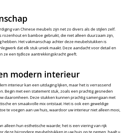
anschap
iging van Chinese meubels zijn net zo divers als de stijlen zelf.
 rozenhout en bamboe gebruikt, die niet alleen duurzaam zijn,
ng hebben. Het vakmanschap achter deze meubelstukken is
legwerk dat elk stuk uniek maakt. Deze aandacht voor detail en
n ze een tijdloze aantrekkingskracht geeft.
en modern interieur
rn interieur kan een uitdaging lijken, maar het is verrassend
n. Begin met een statement stuk, zoals een prachtig gesneden
 bouw daaromheen. Deze stukken kunnen prachtig samengaan met
sche en smaakvolle mix ontstaat. Het is ook een geweldige
toe te voegen aan uw huis, waardoor uw interieur niet alleen mooi,
alleen hun esthetische waarde; het is een viering van rijk
oor deze bijzondere meubelstukken in uw huis op te nemen, haalt u