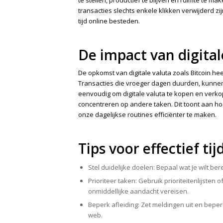
te stellen, productief te blijven en ruimte te ma
transacties slechts enkele klikken verwijderd zi
tijd online besteden.
De impact van digital
De opkomst van digitale valuta zoals Bitcoin h
Transacties die vroeger dagen duurden, kunnen
eenvoudig om digitale valuta te kopen en verkop
concentreren op andere taken. Dit toont aan ho
onze dagelijkse routines efficiënter te maken.
Tips voor effectief ti
Stel duidelijke doelen: Bepaal wat je wilt b
Prioriteer taken: Gebruik prioriteitenlijste
onmiddellijke aandacht vereisen.
Beperk afleiding: Zet meldingen uit en beper
web.