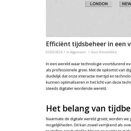
Efficiënt tijdsbeheer in een
/
/
02/03/2024
in
Algemeen
door
Renelobbe
In een wereld waar technologie voortdurend evol
als professionele groei. Met de opkomst van digi
duidelijk dat onze interactie met tijd en techno
kunnen optimaliseren in het licht van deze tec
steeds digitaler wordende wereld.
Het belang van tijdbeh
Naarmate de digitale wereld groeit, worden we
mogelijkheden. Dit kan zowel verrijkend als overw