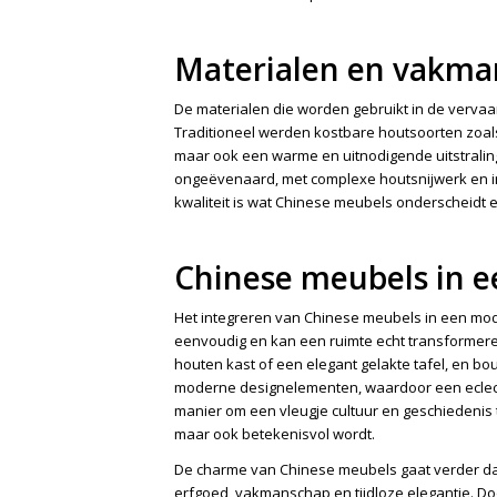
Materialen en vakm
De materialen die worden gebruikt in de vervaard
Traditioneel werden kostbare houtsoorten zoals
maar ook een warme en uitnodigende uitstrali
ongeëvenaard, met complexe houtsnijwerk en in
kwaliteit is wat Chinese meubels onderscheidt e
Chinese meubels in e
Het integreren van Chinese meubels in een mode
eenvoudig en kan een ruimte echt transformere
houten kast of een elegant gelakte tafel, en
moderne designelementen, waardoor een eclecti
manier om een vleugje cultuur en geschiedenis 
maar ook betekenisvol wordt.
De charme van Chinese meubels gaat verder dan 
erfgoed, vakmanschap en tijdloze elegantie. D