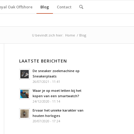
oyal Oak Offshore
Blog
Contact
U bevindt zich hier:
Home
/
Blog
LAATSTE BERICHTEN
De sneaker zoekmachine op
Sneakerplaats
26/07/2021 - 11:41
Waar je op moet letten bij het
kopen van een smartwatch?
24/12/2020 - 11:14
Ervaar het unieke karakter van
houten horloges
20/07/2020 - 17:24