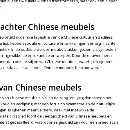
 niet alleen uw ruimte kunnen transformeren, maar ook een dieper
r.
s achter Chinese meubels
eworteld in de rijke tapestrie van de Chinese cultuur en tradities.
tijd, hebben sociale en culturele ontwikkelingen een significante
hetiek. In de oudheid werden meubelstukken gezien als symbolen
e van ingewikkelde en luxueuze ontwerpen. Door de eeuwen heen,
eerden ook de stijlen van Chinese meubels, waarbij elk tijdperk
ag de dag als traditionele Chinese meubels beschouwen.
 van Chinese meubels
 van Chinese meubels, vallen de Ming- en Qing-dynastieën het
nvoud en verfijning, met een focus op symmetrie en de natuurlijke
gen, is rijker en meer versierd, vaak met ingewikkelde
siteit in stijlen toont de veelzijdigheid van Chinese meubels en
iterst gedetailleerd, waardoor ze geschikt zijn voor een breed scala