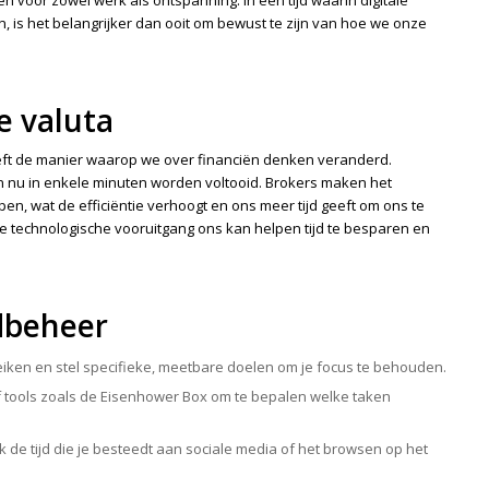
ken voor zowel werk als ontspanning. In een tijd waarin digitale
jn, is het belangrijker dan ooit om bewust te zijn van hoe we onze
e valuta
eeft de manier waarop we over financiën denken veranderd.
 nu in enkele minuten worden voltooid. Brokers maken het
en, wat de efficiëntie verhoogt en ons meer tijd geeft om ons te
e technologische vooruitgang ons kan helpen tijd te besparen en
jdbeheer
ereiken en stel specifieke, meetbare doelen om je focus te behouden.
n of tools zoals de Eisenhower Box om te bepalen welke taken
k de tijd die je besteedt aan sociale media of het browsen op het