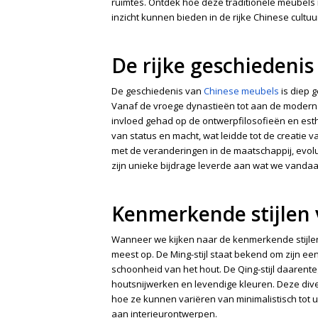
ruimtes. Ontdek hoe deze traditionele meubels
inzicht kunnen bieden in de rijke Chinese cultuu
De rijke geschiedeni
De geschiedenis van
Chinese meubels
is diep g
Vanaf de vroege dynastieën tot aan de moderne 
invloed gehad op de ontwerpfilosofieën en est
van status en macht, wat leidde tot de creati
met de veranderingen in de maatschappij, evolu
zijn unieke bijdrage leverde aan wat we vanda
Kenmerkende stijlen
Wanneer we kijken naar de kenmerkende stijlen
meest op. De Ming-stijl staat bekend om zijn ee
schoonheid van het hout. De Qing-stijl daarente
houtsnijwerken en levendige kleuren. Deze diver
hoe ze kunnen variëren van minimalistisch tot u
aan interieurontwerpen.