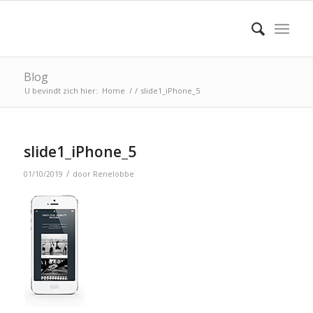
Blog
U bevindt zich hier:
Home
/
/
slide1_iPhone_5
slide1_iPhone_5
/
01/10/2019
door
Renelobbe