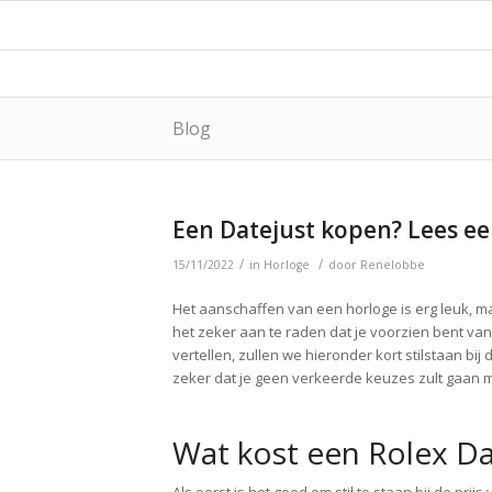
Blog
Een Datejust kopen? Lees ee
/
/
15/11/2022
in
Horloge
door
Renelobbe
Het aanschaffen van een horloge is erg leuk, ma
het zeker aan te raden dat je voorzien bent van
vertellen, zullen we hieronder kort stilstaan bij
zeker dat je geen verkeerde keuzes zult gaan ma
Wat kost een Rolex Da