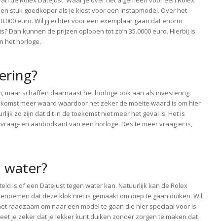
ijs van de Rolex Datejust. Waar je over het algemeen voor een Rolex
een stuk goedkoper als je kiest voor een instapmodel. Over het
0.000 euro. Wil jij echter voor een exemplaar gaan dat enorm
is? Dan kunnen de prijzen oplopen tot zo’n 35.0000 euro. Hierbij is
n het horloge.
ering?
, maar schaffen daarnaast het horloge ook aan als investering.
ekomst meer waard waardoor het zeker de moeite waard is om hier
ijk zo zijn dat dit in de toekomst niet meer het geval is. Het is
 vraag- en aanbodkant van een horloge. Des te meer vraag er is,
 water?
eld is of een Datejust tegen water kan. Natuurlijk kan de Rolex
 benoemen dat deze klok niet is gemaakt om diep te gaan duiken. Wil
s het raadzaam om naar een model te gaan die hier speciaal voor is
eet je zeker dat je lekker kunt duiken zonder zorgen te maken dat