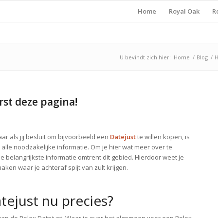
Home
Royal Oak
R
U bevindt zich hier:
Home
/
Blog
/
H
rst deze pagina!
ar als jij besluit om bijvoorbeeld een
Datejust
te willen kopen, is
 alle noodzakelijke informatie. Om je hier wat meer over te
 de belangrijkste informatie omtrent dit gebied. Hierdoor weet je
ken waar je achteraf spijt van zult krijgen.
tejust nu precies?