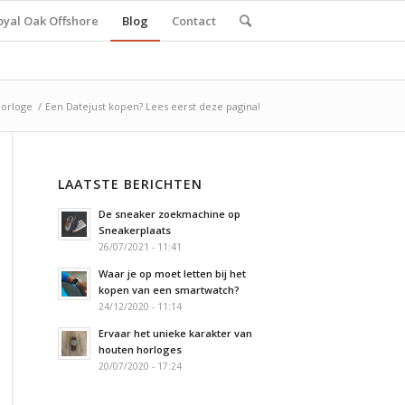
oyal Oak Offshore
Blog
Contact
orloge
/
Een Datejust kopen? Lees eerst deze pagina!
LAATSTE BERICHTEN
De sneaker zoekmachine op
Sneakerplaats
26/07/2021 - 11:41
Waar je op moet letten bij het
kopen van een smartwatch?
24/12/2020 - 11:14
Ervaar het unieke karakter van
houten horloges
20/07/2020 - 17:24