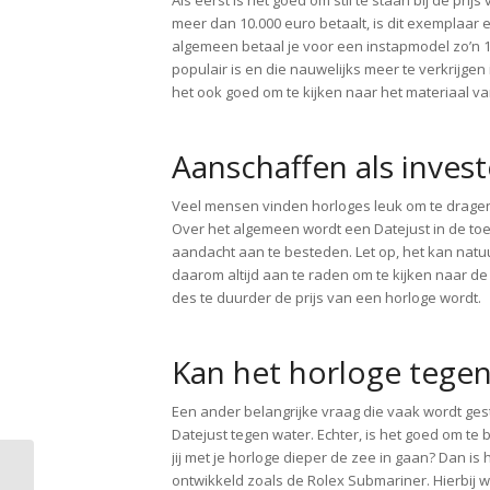
Als eerst is het goed om stil te staan bij de pr
meer dan 10.000 euro betaalt, is dit exemplaar 
algemeen betaal je voor een instapmodel zo’n 1
populair is en die nauwelijks meer te verkrijgen 
het ook goed om te kijken naar het materiaal va
Aanschaffen als invest
Veel mensen vinden horloges leuk om te dragen
Over het algemeen wordt een Datejust in de to
aandacht aan te besteden. Let op, het kan natuurl
daarom altijd aan te raden om te kijken naar de
des te duurder de prijs van een horloge wordt.
Kan het horloge tegen
Een ander belangrijke vraag die vaak wordt gest
Datejust tegen water. Echter, is het goed om te
jij met je horloge dieper de zee in gaan? Dan i
Ring goud: De perfecte
ontwikkeld zoals de Rolex Submariner. Hierbij w