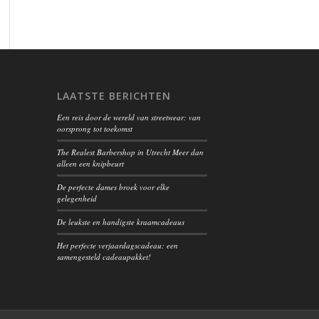
LAATSTE BERICHTEN
Een reis door de wereld van streetwear: van
oorsprong tot toekomst
The Realest Barbershop in Utrecht Meer dan
alleen een knipbeurt
De perfecte dames broek voor elke
gelegenheid
De leukste en handigste kraamcadeaus
Het perfecte verjaardagscadeau: een
samengesteld cadeaupakket!