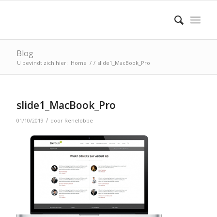
Blog
U bevindt zich hier:
Home
/
/
slide1_MacBook_Pro
slide1_MacBook_Pro
/
01/10/2019
door
Renelobbe